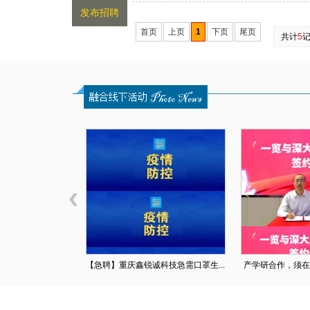
发布招聘
首页
上页
1
下页
尾页
共计
5
【急聘】重庆鑫锐诚科技急需口罩生...
产学研合作，须在这