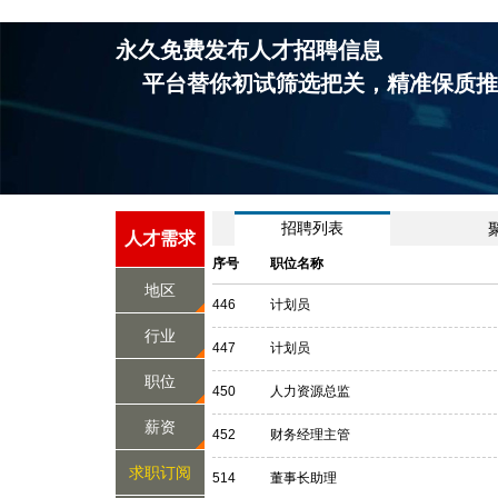
永久免费发布人才招聘信息
平台替你初试筛选把关，精准保质推
招聘列表
人才需求
序号
职位名称
地区
446
计划员
行业
447
计划员
职位
450
人力资源总监
薪资
452
财务经理主管
求职订阅
514
董事长助理