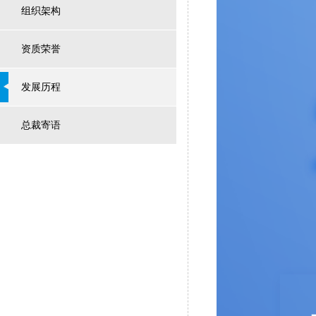
组织架构
资质荣誉
发展历程
总裁寄语