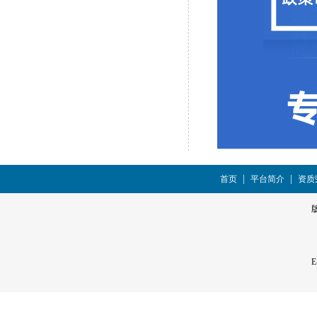
|
|
首页
平台简介
资质
E