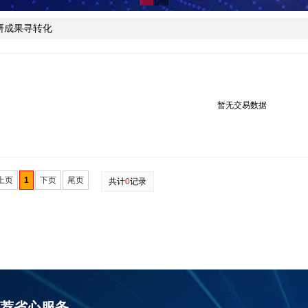
研成果寻转化
暂无交易数据
上页
1
下页
尾页
共计
0
记录