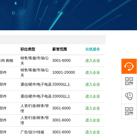


