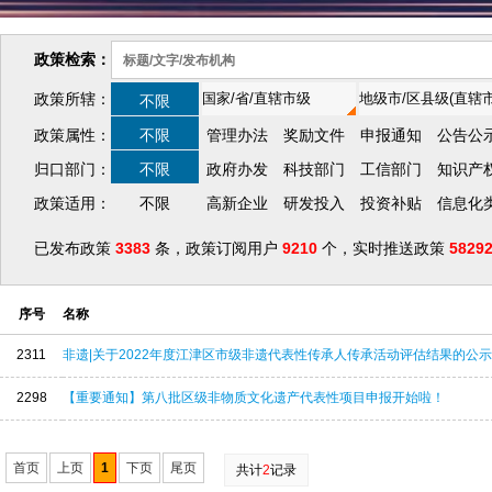
政策检索：
政策所辖：
不限
政策属性：
不限
管理办法
奖励文件
申报通知
公告公
归口部门：
不限
政府办发
科技部门
工信部门
知识产
政策适用：
不限
高新企业
研发投入
投资补贴
信息化
已发布政策
3383
条，政策订阅用户
9210
个，实时推送政策
5829
序号
名称
2311
非遗|关于2022年度江津区市级非遗代表性传承人传承活动评估结果的公示
2298
【重要通知】第八批区级非物质文化遗产代表性项目申报开始啦！
首页
上页
1
下页
尾页
共计
2
记录