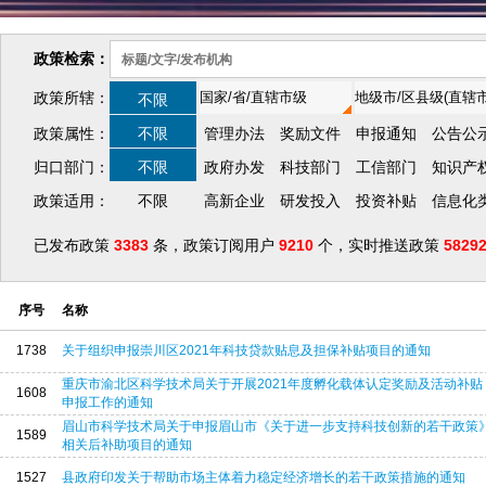
政策检索：
政策所辖：
不限
政策属性：
不限
管理办法
奖励文件
申报通知
公告公
归口部门：
不限
政府办发
科技部门
工信部门
知识产
政策适用：
不限
高新企业
研发投入
投资补贴
信息化
已发布政策
3383
条，政策订阅用户
9210
个，实时推送政策
5829
序号
名称
1738
关于组织申报崇川区2021年科技贷款贴息及担保补贴项目的通知
重庆市渝北区科学技术局关于开展2021年度孵化载体认定奖励及活动补贴
1608
申报工作的通知
眉山市科学技术局关于申报眉山市《关于进一步支持科技创新的若干政策
1589
相关后补助项目的通知
1527
县政府印发关于帮助市场主体着力稳定经济增长的若干政策措施的通知